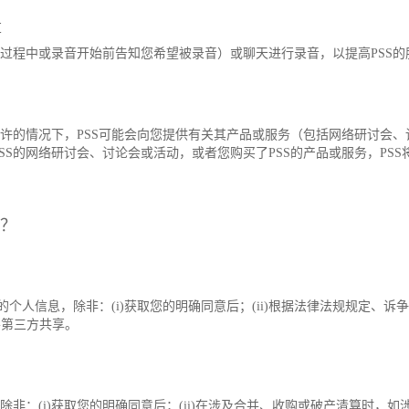
量
话过程中或录音开始前告知您希望被录音）或聊天进行录音，以提高PSS的
允许的情况下，PSS可能会向您提供有关其产品或服务（包括网络研讨会、
SS的网络研讨会、讨论会或活动，或者您购买了PSS的产品或服务，PS
息？
的个人信息，除非：(i)获取您的明确同意后；(ii)根据法律法规规定、诉争
要第三方共享。
除非：(i)获取您的明确同意后；(ii)在涉及合并、收购或破产清算时