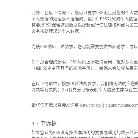
此外，在以下情况下，您可以要求PSS阻止对您的个人数据
个人数据的处理是不准确的；或(iii) PSS对您的个人
称要求PSS保留这些数据以提起或行使法律权利或为第三方
义务来处理您的个人数据。
为使PSS响应上述请求，您可能需要提供书面请求，或
对于您合理的请求，PSS原则上不收取费用，但对多次
（如PSS本身不具有的技术手段）、给他人合法权益带
在以下情形中，按照法律法规要求，我们将无法响应您的请求
判决等有关的；(iv)有充分证据表明个人信息主体存在
请将任何请求直接发送至 data.privacy@platinumchina.co
3.7 申诉权
如果您认为PSS没有按照本声明的要求或适用的欧洲经