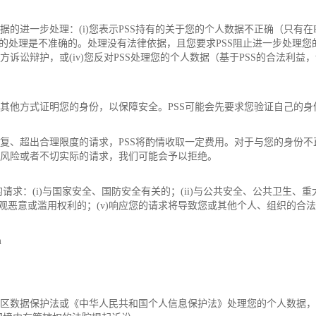
的进一步处理：(i)您表示PSS持有的关于您的个人数据不正确（只有在PSS
数据的处理是不准确的。处理没有法律依据，且您要求PSS阻止进一步处理您的
诉讼辩护，或(iv)您反对PSS处理您的个人数据（基于PSS的合法利益
以其他方式证明您的身份，以保障安全。PSS可能会先要求您验证自己的
重复、超出合理限度的请求，PSS将酌情收取一定费用。对于与您的身份
来风险或者不切实际的请求，我们可能会予以拒绝。
：(i)与国家安全、国防安全有关的；(ii)与公共安全、公共卫生、重大
主观恶意或滥用权利的；(v)响应您的请求将导致您或其他个人、组织的合法
m
济区数据保护法或《中华人民共和国个人信息保护法》处理您的个人数据，