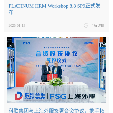
PLATINUM HRM Workshop 8.8 SP9正式发
布
2026-01-13
了解详情
科联集团与上海外服签署合资协议，携手拓