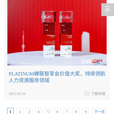
PLATINUM蝉联智享会价值大奖，持续领航
人力资源服务领域
2025-09-18
了解详情
1
2
3
4
5
6
7
8
9
下一页