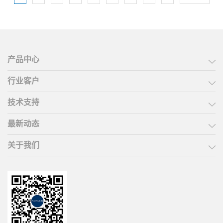
产品中心
行业客户
技术支持
最新动态
关于我们