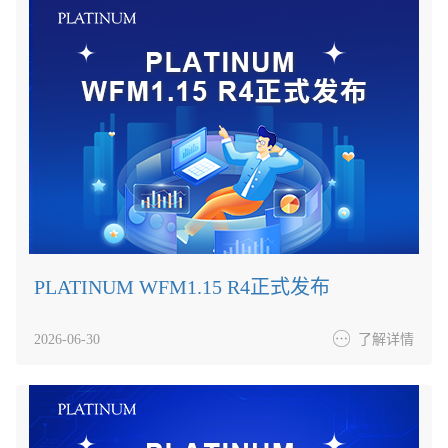
PLATINUM WFM1.15 R4正式发布
2026-06-30
了解详情