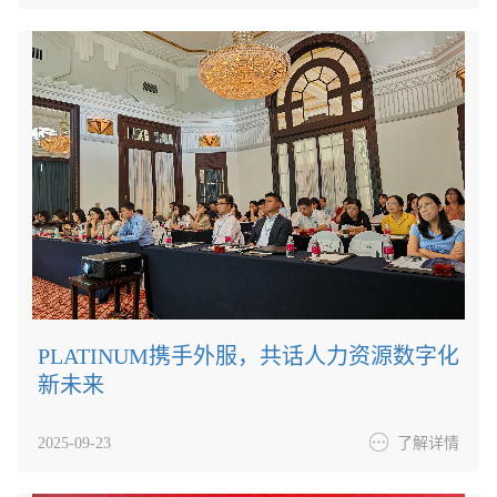
PLATINUM携手外服，共话人力资源数字化
新未来
2025-09-23
了解详情