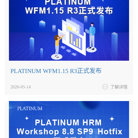
PLATINUM WFM1.15 R3正式发布
2026-05-14
了解详情