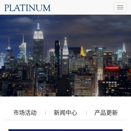
Toggl
naviga
市场活动
新闻中心
产品更新